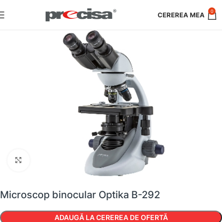
0
Faceți clic pentru a mări
Microscop binocular Optika B-292
ADAUGĂ LA CEREREA DE OFERTĂ