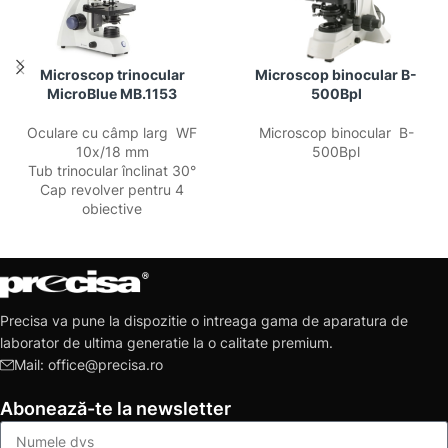
Microscop trinocular
Microscop binocular B-
MicroBlue MB.1153
500Bpl
Oculare cu câmp larg WF
Microscop binocular B-
10x/18 mm
500Bpl
Tub trinocular înclinat 30°
Cap revolver pentru 4
obiective
Precisa va pune la dispozitie o intreaga gama de aparatura de
laborator de ultima generatie la o calitate premium.
Mail: office@precisa.ro
Abonează-te la newsletter