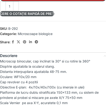
CERE O COTAȚIE RAPIDĂ DE PREȚ
SKU:
B-292
Categorie:
Microscoape biologice
Share:
Descriere
Microscop binocular, cap inclinat la 30° si cu rotire la 360°
Dioptrie ajustabila la ocularul stang.
Distanta interpupilara ajustabila 48-75 mm.
Oculare: WF10x/20 mm
Cap revolver cu 4 pozitii
Obiective E-plan: 4x/10x/40x/100x (cu imersie in ulei)
Platforma de lucru dublu stratificata 150×133 mm, cu sistem de
prindere al probei si miscare pe axele X/Y 75×50 mm
Scala Vernier pe axa X-Y, acuratete 0,1 mm