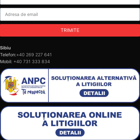
TRIMITE
Sibiu
Telefon:
+40 269 227 641
Mobil:
+40 731 333 834