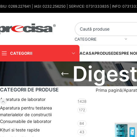
IBIU: 0269.227641 | IASI: 0232.256250 | SERVICE: 0731333835 | INFO: 07313
CATEGORIE
CATEGORII
ACASA
PRODUSE
DESPRE NO
Digest
CATEGORII DE PRODUSE
Prima pagină
Aparat
Aparatura de laborator
1428
Aparatura pentru testarea
172
materialelor de constructii
Consumabile de laborator
84
Kituri si teste rapide
43