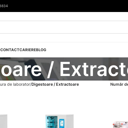
33834
I
CONTACT
CARIERE
BLOG
oare / Extrac
ura de laborator
Digestoare / Extractoare
Număr de