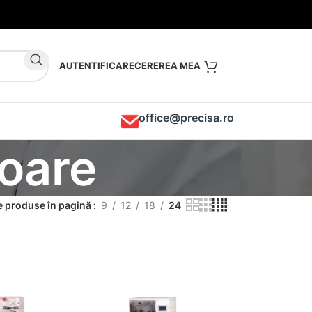
AUTENTIFICARE
office@precisa.ro
toare
 produse în pagină
9
12
18
24