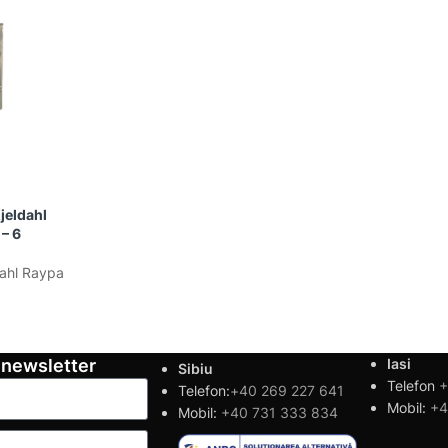
jeldahl
– 6
dahl Raypa
 newsletter
Iasi
Sibiu
Telefon
+
Telefon:
+40 269 227 641
Mobil:
+4
Mobil:
+40 731 333 834