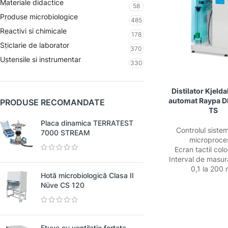
Materiale didactice
58
Produse microbiologice
485
Reactivi si chimicale
178
Sticlarie de laborator
370
Ustensile si instrumentar
330
Distilator Kjeld
automat Raypa 
PRODUSE RECOMANDATE
TS
Placa dinamica TERRATEST
Controlul sistem
7000 STREAM
microproce
Ecran tactil colo
Interval de masur
0,1 la 200
Hotă microbiologică Clasa II
Nüve CS 120
Etuva cu ventilatie fortata