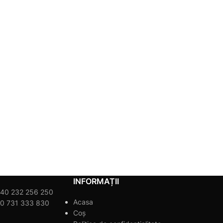
INFORMAȚII
40 232 256 250
Acasa
0 731 333 830
Coș