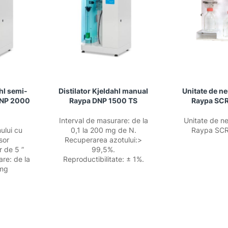
ahl semi-
Distilator Kjeldahl manual
Unitate de ne
DNP 2000
Raypa DNP 1500 TS
Raypa SC
Interval de masurare: de la
Unitate de ne
ului cu
0,1 la 200 mg de N.
Raypa SC
sor
Recuperarea azotului:>
r de 5 ”
99,5%.
are: de la
Reproductibilitate: ± 1%.
 mg