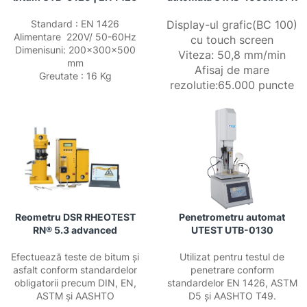
Standard : EN 1426
Display-ul grafic(BC 100)
Alimentare 220V/ 50-60Hz
cu touch screen
Dimenisuni: 200x300x500
Viteza: 50,8 mm/min
mm
Afisaj de mare
Greutate : 16 Kg
rezolutie:65.000 puncte
Reometru DSR RHEOTEST
Penetrometru automat
RN® 5.3 advanced
UTEST UTB-0130
Efectuează teste de bitum și
Utilizat pentru testul de
asfalt conform standardelor
penetrare conform
obligatorii precum DIN, EN,
standardelor EN 1426, ASTM
ASTM și AASHTO
D5 și AASHTO T49.