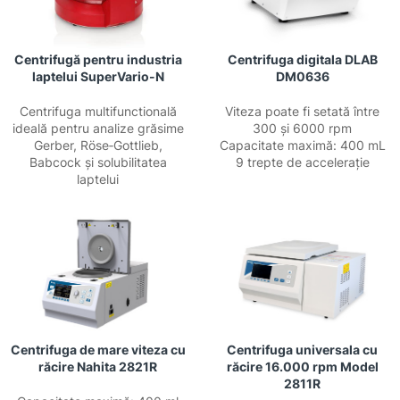
Centrifugă pentru industria
Centrifuga digitala DLAB
laptelui SuperVario-N
DM0636
Centrifuga multifunctională
Viteza poate fi setată între
ideală pentru analize grăsime
300 și 6000 rpm
Gerber, Röse‑Gottlieb,
Capacitate maximă: 400 mL
Babcock și solubilitatea
9 trepte de accelerație
laptelui
Centrifuga de mare viteza cu
Centrifuga universala cu
răcire Nahita 2821R
răcire 16.000 rpm Model
2811R