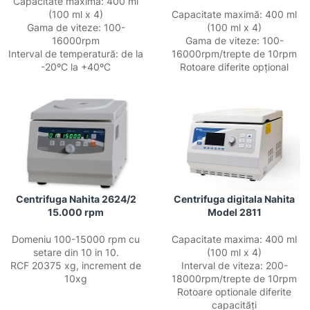
Capacitate maximă: 400 ml
(100 ml x 4)
Capacitate maximă: 400 ml
Gama de viteze: 100-
(100 ml x 4)
16000rpm
Gama de viteze: 100-
Interval de temperatură: de la
16000rpm/trepte de 10rpm
-20ºC la +40ºC
Rotoare diferite opțional
Centrifuga Nahita 2624/2
Centrifuga digitala Nahita
15.000 rpm
Model 2811
Domeniu 100-15000 rpm cu
Capacitate maxima: 400 ml
setare din 10 in 10.
(100 ml x 4)
RCF 20375 xg, increment de
Interval de viteza: 200-
10xg
18000rpm/trepte de 10rpm
Rotoare optionale diferite
capacități