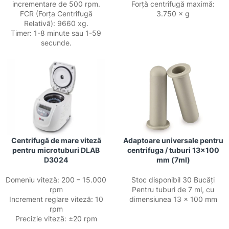
incrementare de 500 rpm.
Forță centrifugă maximă:
FCR (Forța Centrifugă
3.750 × g
Relativă): 9660 xg.
Timer: 1-8 minute sau 1-59
secunde.
Centrifugă de mare viteză
Adaptoare universale pentru
pentru microtuburi DLAB
centrifuga / tuburi 13×100
D3024
mm (7ml)
Domeniu viteză: 200 – 15.000
Stoc disponibil 30 Bucăți
rpm
Pentru tuburi de 7 ml, cu
Increment reglare viteză: 10
dimensiunea 13 × 100 mm
rpm
Precizie viteză: ±20 rpm