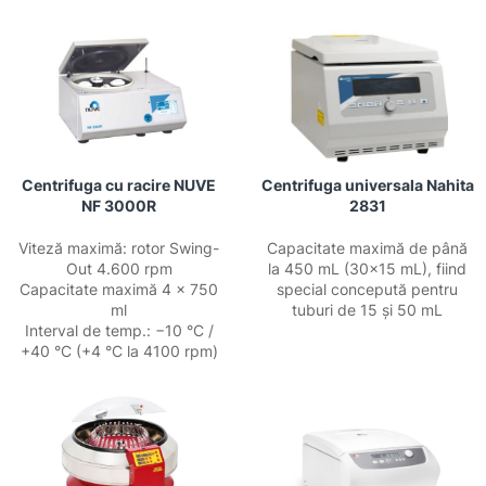
Centrifuga cu racire NUVE
Centrifuga universala Nahita
NF 3000R
2831
Viteză maximă: rotor Swing-
Capacitate maximă de până
Out 4.600 rpm
la 450 mL (30×15 mL), fiind
Capacitate maximă 4 × 750
special concepută pentru
ml
tuburi de 15 și 50 mL
Interval de temp.: −10 °C /
+40 °C (+4 °C la 4100 rpm)