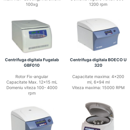
100xg
1200 rpm
Centrifuga digitala Fugelab
Centrifuga digitala BOECO U
GBF010
320
Rotor Fix-angular
Capacitate maxima: 4×200
Capacitate Max. 12×15 mL
ml, 6×94 ml
Domeniu viteza 100- 4000
Viteza maxima: 15000 RPM
rpm