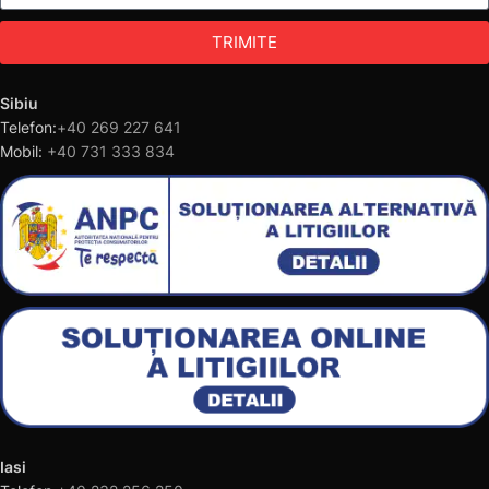
TRIMITE
Sibiu
Telefon:
+40 269 227 641
Mobil:
+40 731 333 834
Iasi