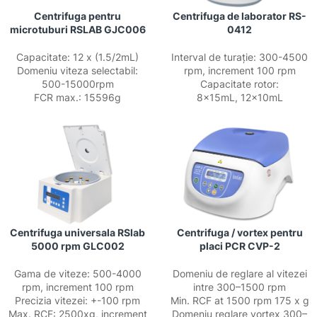
Centrifuga pentru
Centrifuga de laborator RS-
microtuburi RSLAB GJC006
0412
Capacitate: 12 x (1.5/2mL)
Interval de turație: 300-4500
Domeniu viteza selectabil:
rpm, increment 100 rpm
500-15000rpm
Capacitate rotor:
FCR max.: 15596g
8x15mL, 12x10mL
Centrifuga universala RSlab
Centrifuga / vortex pentru
5000 rpm GLC002
placi PCR CVP-2
Gama de viteze: 500-4000
Domeniu de reglare al vitezei
rpm, increment 100 rpm
intre 300–1500 rpm
Precizia vitezei: +-100 rpm
Min. RCF at 1500 rpm 175 x g
Max. RCF: 2500xg, increment
Domeniu reglare vortex 300–