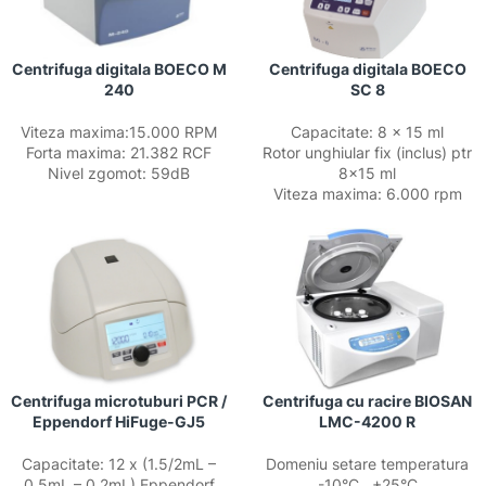
Centrifuga digitala BOECO M
Centrifuga digitala BOECO
240
SC 8
Viteza maxima:15.000 RPM
Capacitate: 8 x 15 ml
Forta maxima: 21.382 RCF
Rotor unghiular fix (inclus) ptr
Nivel zgomot: 59dB
8×15 ml
Viteza maxima: 6.000 rpm
Centrifuga microtuburi PCR /
Centrifuga cu racire BIOSAN
Eppendorf HiFuge-GJ5
LMC-4200 R
Capacitate: 12 x (1.5/2mL –
Domeniu setare temperatura
0.5mL – 0.2mL) Eppendorf
-10°C…+25°C