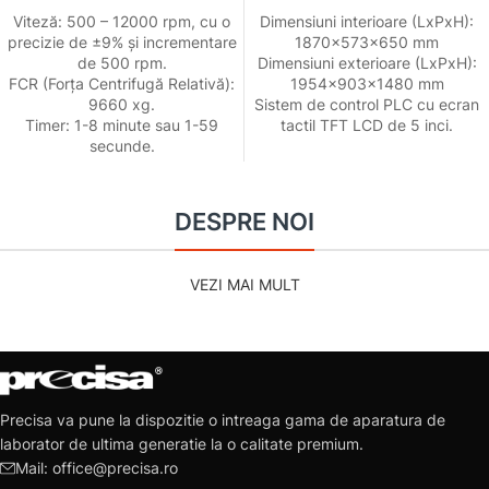
Viteză: 500 – 12000 rpm, cu o
Dimensiuni interioare (LxPxH):
precizie de ±9% și incrementare
1870x573x650 mm
de 500 rpm.
Dimensiuni exterioare (LxPxH):
FCR (Forța Centrifugă Relativă):
1954x903x1480 mm
9660 xg.
Sistem de control PLC cu ecran
Timer: 1-8 minute sau 1-59
tactil TFT LCD de 5 inci.
secunde.
DESPRE NOI
VEZI MAI MULT
Precisa va pune la dispozitie o intreaga gama de aparatura de
laborator de ultima generatie la o calitate premium.
Mail: office@precisa.ro