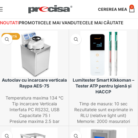
0
NOUTATI
PROMOTII
CELE MAI VANDUTE
CELE MAI CĂUTATE
OFERTĂ
Autoclav cu incarcare verticala
Lumitester Smart Kikkoman –
Raypa AES-75
Tester ATP pentru Igienă și
HACCP
Temperatura maxima 134 °C
Tip incarcare Verticala
Timp de masura: 10 sec
Interfata PC RS232, USB
Rezultatele sunt exprimate in
Capacitate 75 l
RLU (relative light unit)
Presiune maxima 2.5 bar
Memorie: 2000 masuratori