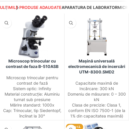
ULTIMILE PRODUSE ADAUGATE
APARATURA DE LABORATOR
MICR
Microscop trinocular cu
Mașină universală
contrast de faza B-510ASB
electromecanică de incercări
UTM-8300.SMD2
Microscop trinocular pentru
contrast de fază
Capacitate maximă de
Sistem optic: Infinity
Incărcare: 300 kN
Material construcție: Aluminiu
Domeniu de măsurare: 0 – 300
turnat sub presiune
kN
Mărire standard: 1000x
Clasa de precizie: Clasa 1,
Cap: Trinocular, tip Siedentopf,
conform EN ISO 7500-1 (de la
înclinat la 30°
1% din capacitatea maximă)
OFERTĂ