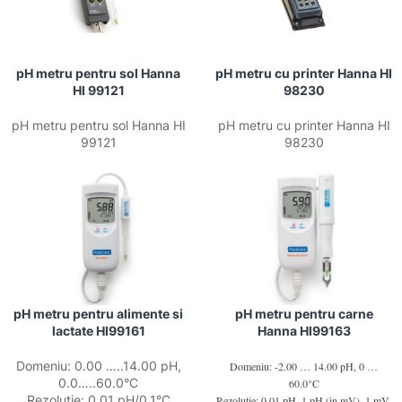
pH metru pentru sol Hanna
pH metru cu printer Hanna HI
HI 99121
98230
pH metru pentru sol Hanna HI
pH metru cu printer Hanna HI
99121
98230
pH metru pentru alimente si
pH metru pentru carne
lactate HI99161
Hanna HI99163
Domeniu: 0.00 …..14.00 pH,
Domeniu: -2.00 … 14.00 pH, 0 …
0.0…..60.0°C
60.0°C
Rezolutie: 0.01 pH/0.1°C
Rezolutie: 0.01 pH, 1 pH (in mV), 1 mV,