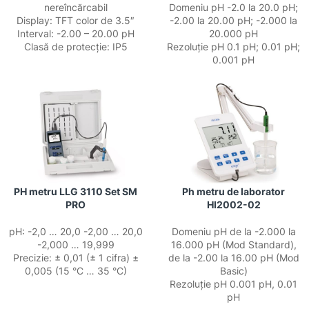
nereîncărcabil
Domeniu pH -2.0 la 20.0 pH;
Display: TFT color de 3.5″
-2.00 la 20.00 pH; -2.000 la
Interval: -2.00 – 20.00 pH
20.000 pH
Clasă de protecție: IP5
Rezoluție pH 0.1 pH; 0.01 pH;
0.001 pH
PH metru LLG 3110 Set SM
Ph metru de laborator
PRO
HI2002-02
pH: -2,0 … 20,0 -2,00 … 20,0
Domeniu pH de la -2.000 la
-2,000 … 19,999
16.000 pH (Mod Standard),
Precizie: ± 0,01 (± 1 cifra) ±
de la -2.00 la 16.00 pH (Mod
0,005 (15 °C … 35 °C)
Basic)
Rezoluție pH 0.001 pH, 0.01
pH