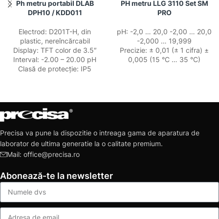
Ph metru portabil DLAB
PH metru LLG 3110 Set SM
DPH10 / KDD011
PRO
Electrod: D201T-H, din
pH: -2,0 … 20,0 -2,00 … 20,0
plastic, nereîncărcabil
-2,000 … 19,999
Display: TFT color de 3.5″
Precizie: ± 0,01 (± 1 cifra) ±
Interval: -2.00 – 20.00 pH
0,005 (15 °C … 35 °C)
Clasă de protecție: IP5
Precisa va pune la dispozitie o intreaga gama de aparatura de
laborator de ultima generatie la o calitate premium.
Mail: office@precisa.ro
Abonează-te la newsletter