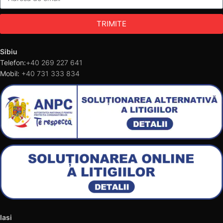
TRIMITE
Sibiu
Telefon:
+40 269 227 641
Mobil:
+40 731 333 834
Iasi