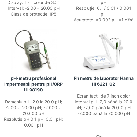
Display: TFT color de 3.5″
pH
Interval: -2.00 – 20.00 pH
Rezoluție: 0,1 / 0,01 / 0,001
Clasă de protecție: IP5
pH
Acuratețe: ±0,002 pH ±1 cifră
pH-metru profesional
Ph metru de laborator Hanna
impermeabil pentru pH/ORP
HI 6221-02
HI 98190
Ecran tactil de 7 inch color
Domeniu pH -2.0 la 20.0 pH;
Interval pH -2,0 până la 20,0
-2.00 la 20.00 pH; -2.000 la
pH; -2,00 până la 20,00 pH;
20.000 pH
-2.000 până la 20.000 pH
Rezoluție pH 0.1 pH; 0.01 pH;
0.001 pH