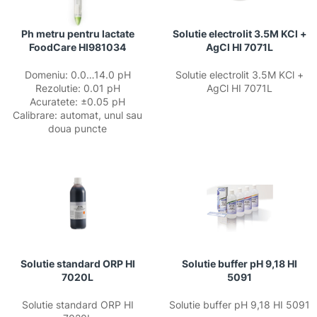
Ph metru pentru lactate
Solutie electrolit 3.5M KCl +
FoodCare HI981034
AgCl HI 7071L
Domeniu: 0.0…14.0 pH
Solutie electrolit 3.5M KCl +
Rezolutie: 0.01 pH
AgCl HI 7071L
Acuratete: ±0.05 pH
Calibrare: automat, unul sau
doua puncte
Solutie standard ORP HI
Solutie buffer pH 9,18 HI
7020L
5091
Solutie standard ORP HI
Solutie buffer pH 9,18 HI 5091