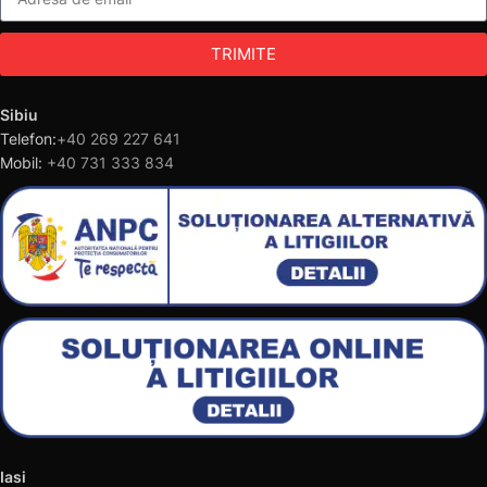
TRIMITE
Sibiu
Telefon:
+40 269 227 641
Mobil:
+40 731 333 834
Iasi