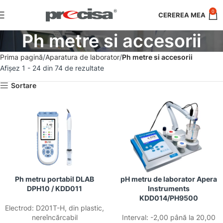
0
Ph metre si accesorii
Prima pagină
Aparatura de laborator
Ph metre si accesorii
Afișez 1 - 24 din 74 de rezultate
Sortare
Ph metru portabil DLAB
pH metru de laborator Apera
DPH10 / KDD011
Instruments
KDD014/PH9500
Electrod: D201T-H, din plastic,
nereîncărcabil
Interval: -2,00 până la 20,00