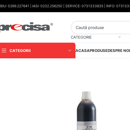
IBIU: 0269.227641 | IASI: 0232.256250 | SERVICE: 0731333835 | INFO: 07313
CATEGORIE
CATEGORII
ACASA
PRODUSE
DESPRE NO