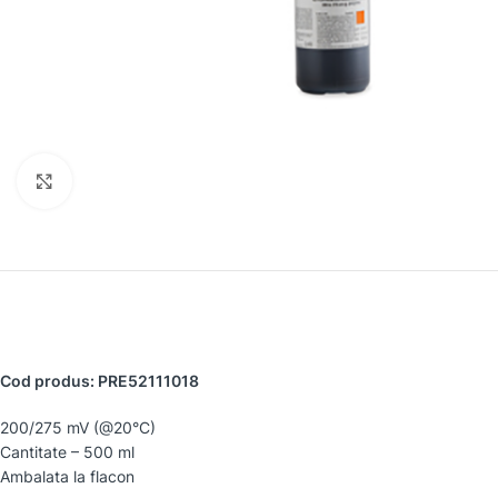
Faceți clic pentru a mări
Cod produs: PRE52111018
200/275 mV (@20°C)
Cantitate – 500 ml
Ambalata la flacon