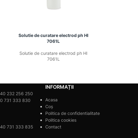
Solutie de curatare electrod ph HI
Solutie buf
7061L
Solutie buf
Solutie de curatare electrod ph HI
7061L
INFORMAȚII
40 232 256 250
Acasa
0 731 333 830
Coș
Politica de confidentialitate
Politica cookies
40 731 333 835
Contact