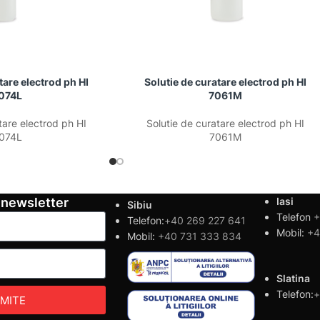
tare electrod ph HI
Solutie de curatare electrod ph HI
074L
7061M
tare electrod ph HI
Solutie de curatare electrod ph HI
074L
7061M
 newsletter
Iasi
Sibiu
Telefon
+
Telefon:
+40 269 227 641
Mobil:
+4
Mobil:
+40 731 333 834
Slatina
Telefon:
+
IMITE