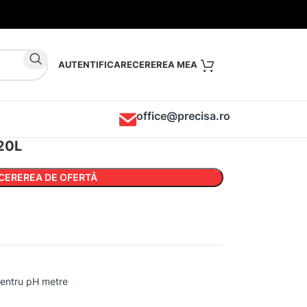
AUTENTIFICARE
office@precisa.ro
020L
CEREREA DE OFERTĂ
 pentru pH metre