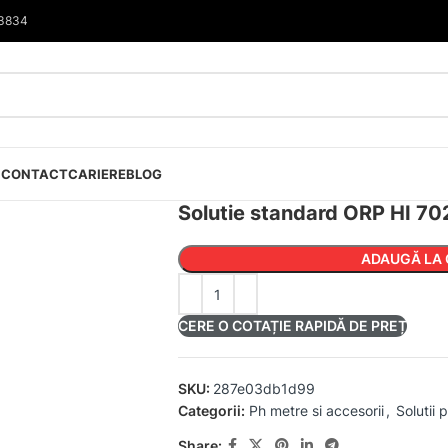
33834
I
CONTACT
CARIERE
BLOG
Solutie standard ORP HI 7
ADAUGĂ LA 
CERE O COTAȚIE RAPIDĂ DE PREȚ
SKU:
287e03db1d99
Categorii:
Ph metre si accesorii
,
Solutii
Share: