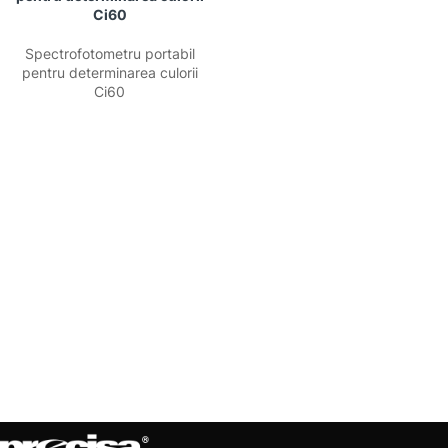
Ci60
Spectrofotometru portabil
pentru determinarea culorii
Ci60