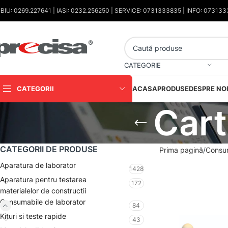
IBIU: 0269.227641 | IASI: 0232.256250 | SERVICE: 0731333835 | INFO: 07313
CATEGORIE
CATEGORII
ACASA
PRODUSE
DESPRE NO
Cart
CATEGORII DE PRODUSE
Prima pagină
Consum
Aparatura de laborator
1428
Aparatura pentru testarea
172
materialelor de constructii
Consumabile de laborator
84
Kituri si teste rapide
43