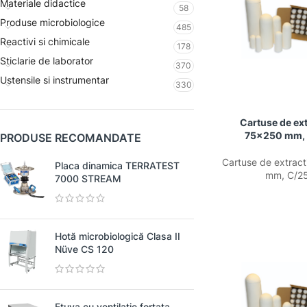
Materiale didactice
58
Produse microbiologice
485
Reactivi si chimicale
178
Sticlarie de laborator
370
Ustensile si instrumentar
330
Cartuse de ext
75×250 mm,
PRODUSE RECOMANDATE
Cartuse de extrac
Placa dinamica TERRATEST
mm, C/2
7000 STREAM
Hotă microbiologică Clasa II
Nüve CS 120
Etuva cu ventilatie fortata