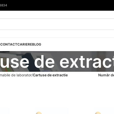
33834
I
CONTACT
CARIERE
BLOG
use de extrac
abile de laborator
Cartuse de extractie
Număr de