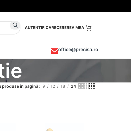
AUTENTIFICARE
office@precisa.ro
tie
 produse în pagină
9
12
18
24