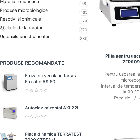
Materiale didactice
58
Produse microbiologice
485
Reactivi si chimicale
178
Sticlarie de laborator
370
Ustensile si instrumentar
330
Plita pentru usc
ZFP009
PRODUSE RECOMANDATE
Pentru uscarea l
Etuva cu ventilatie fortata
microsco
Froilabo AS 60
Interval de temper
la 90 ºC
Precizie +/- 
Autoclav orizontal AXL22L
Placa dinamica TERRATEST
7000 STREAM