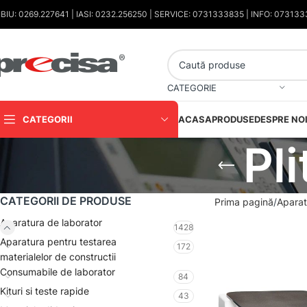
IBIU: 0269.227641 | IASI: 0232.256250 | SERVICE: 0731333835 | INFO: 07313
CATEGORIE
CATEGORII
ACASA
PRODUSE
DESPRE NO
Pl
CATEGORII DE PRODUSE
Prima pagină
Aparat
Aparatura de laborator
1428
Aparatura pentru testarea
172
materialelor de constructii
Consumabile de laborator
84
Kituri si teste rapide
43