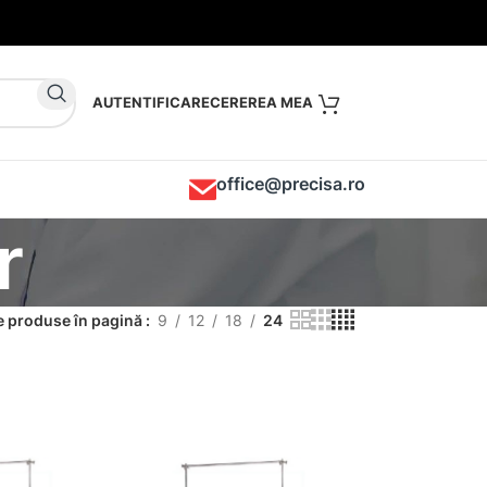
AUTENTIFICARE
office@precisa.ro
r
 produse în pagină
9
12
18
24