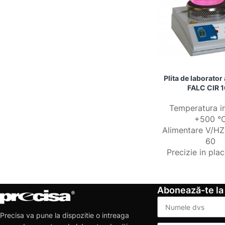
Plita de laborator
FALC CIR 
Temperatura i
+500 °
Alimentare V/H
60
Precizie in pla
Abonează-te la
Precisa va pune la dispozitie o intreaga