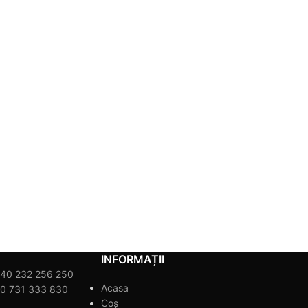
INFORMAȚII
40 232 256 250
Acasa
0 731 333 830
Coș