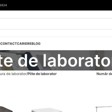
33834
I
CONTACT
CARIERE
BLOG
ite de laborato
ura de laborator
Plite de laborator
Număr de