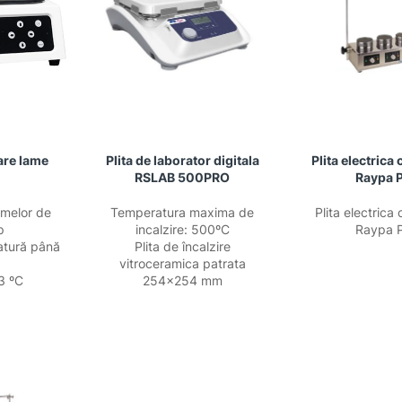
are lame
Plita de laborator digitala
Plita electrica
RSLAB 500PRO
Raypa 
amelor de
Temperatura maxima de
Plita electrica 
p
incalzire: 500ºC
Raypa 
atură până
Plita de încalzire
vitroceramica patrata
3 ºC
254×254 mm