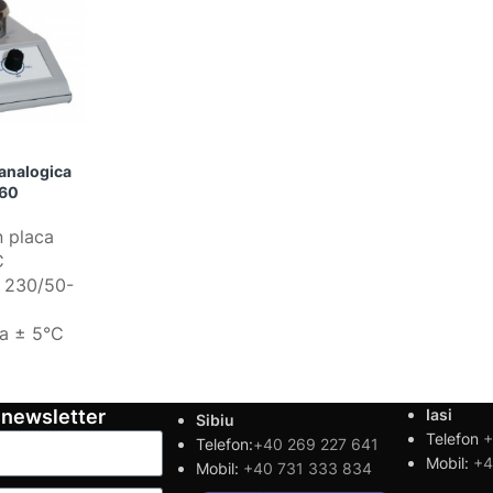
 analogica
160
n placa
C
Z 230/50-
ca ± 5°C
 newsletter
Iasi
Sibiu
Telefon
+
Telefon:
+40 269 227 641
Mobil:
+4
Mobil:
+40 731 333 834