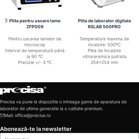
Plita pentru uscare lame
Plita de laborator digitala
ZFP009
RSLAB 500PRO
Pentru uscarea lamelor de
Temperatura maxima de
microscop
incalzire: 500ºC
Interval de temperatură până
Plita de încalzire
la 90 ºC
vitroceramica patrata
Precizie +/- 3 ºC
254×254 mm
Precisa va pune la dispozitie o intreaga gama de aparatura de
laborator de ultima generatie la o calitate premium.
Mail: office@precisa.ro
Abonează-te la newsletter