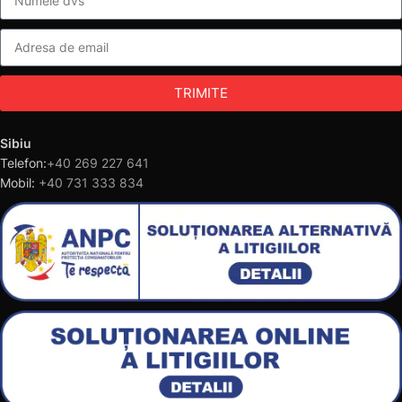
TRIMITE
Sibiu
Telefon:
+40 269 227 641
Mobil:
+40 731 333 834