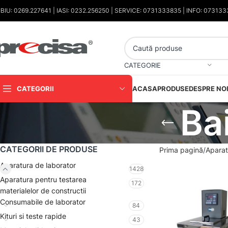
IBIU: 0269.227641 | IASI: 0232.256250 | SERVICE: 0731333835 | INFO: 07313
CATEGORIE
CATEGORII
ACASA
PRODUSE
DESPRE NO
Bai
CATEGORII DE PRODUSE
Prima pagină
Aparat
Aparatura de laborator
1428
Aparatura pentru testarea
172
materialelor de constructii
Consumabile de laborator
84
Kituri si teste rapide
43