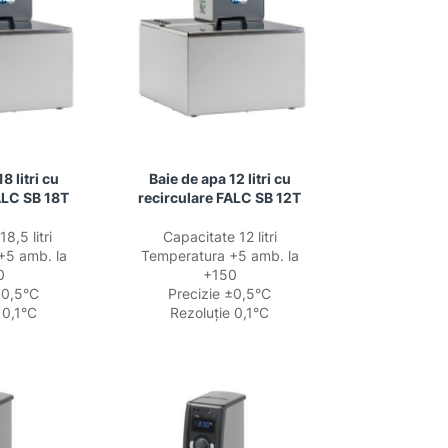
8 litri cu
Baie de apa 12 litri cu
ALC SB 18T
recirculare FALC SB 12T
8,5 litri
Capacitate 12 litri
+5 amb. la
Temperatura +5 amb. la
0
+150
±0,5°C
Precizie ±0,5°C
 0,1°C
Rezoluție 0,1°C