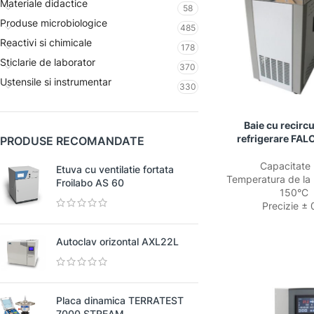
Materiale didactice
58
Produse microbiologice
485
Reactivi si chimicale
178
Sticlarie de laborator
370
Ustensile si instrumentar
330
Baie cu recircu
refrigerare FAL
PRODUSE RECOMANDATE
Capacitate l
Etuva cu ventilatie fortata
Temperatura de la 
Froilabo AS 60
150°C
Precizie ± 
Autoclav orizontal AXL22L
Placa dinamica TERRATEST
7000 STREAM