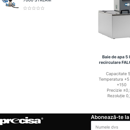
Baie de apa 5 l
recirculare FAL
Capacitate 5 
Temperatura +5 
+150
Precizie ±0
Rezoluție 0
Abonează-te la