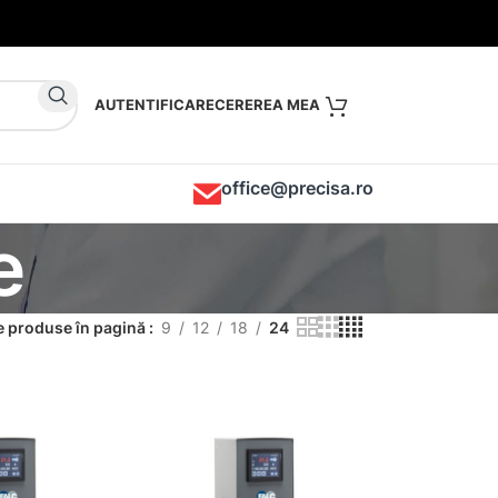
AUTENTIFICARE
office@precisa.ro
e
 produse în pagină
9
12
18
24