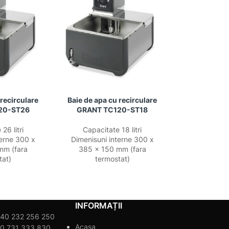
 recirculare
Baie de apa cu recirculare
20-ST26
GRANT TC120-ST18
26 litri
Capacitate 18 litri
terne 300 x
Dimenisuni interne 300 x
mm (fara
385 x 150 mm (fara
tat)
termostat)
INFORMAȚII
40 232 256 250
Acasa
0 731 333 830