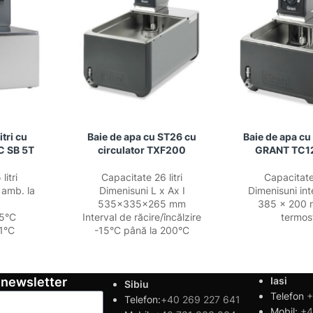
itri cu
Baie de apa cu ST26 cu
Baie de apa cu
C SB 5T
circulator TXF200
GRANT TC1
litri
Capacitate 26 litri
Capacitate 
amb. la
Dimenisuni L x Ax I
Dimenisuni in
535x335x265 mm
385 x 200 
,5°C
Interval de răcire/încălzire
termos
,1°C
-15°C până la 200°C
 newsletter
Iasi
Sibiu
Telefon
+
Telefon:
+40 269 227 641
Mobil:
+4