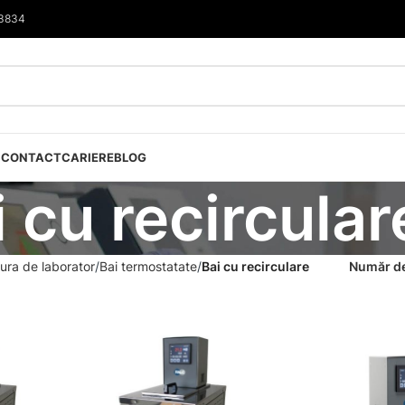
33834
I
CONTACT
CARIERE
BLOG
 cu recircular
ura de laborator
Bai termostatate
Bai cu recirculare
Număr de