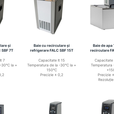
lare și
Baie cu recirculare și
Baie de apa 1
C SBF 7T
refrigerare FALC SBF 15T
recirculare F
t 7
Capacitate lt 15
Capacitate 1
-30°C la +
Temperatura de la -30°C la +
Temperatura 
150°C
+15
0,2
Precizie ± 0,2
Precizie 
Rezoluție