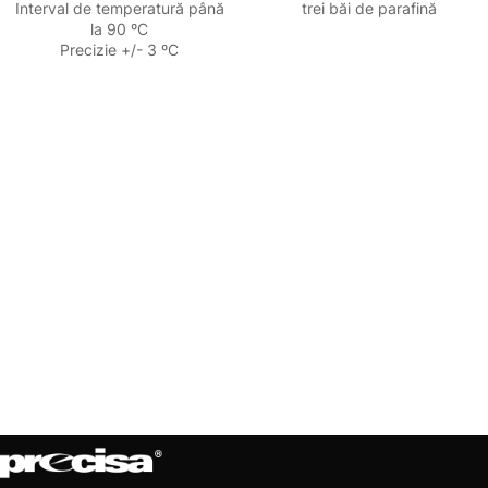
Interval de temperatură până
trei băi de parafină
la 90 ºC
Precizie +/- 3 ºC