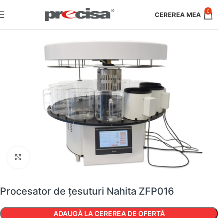
0
Faceți clic pentru a mări
Procesator de țesuturi Nahita ZFP016
ADAUGĂ LA CEREREA DE OFERTĂ