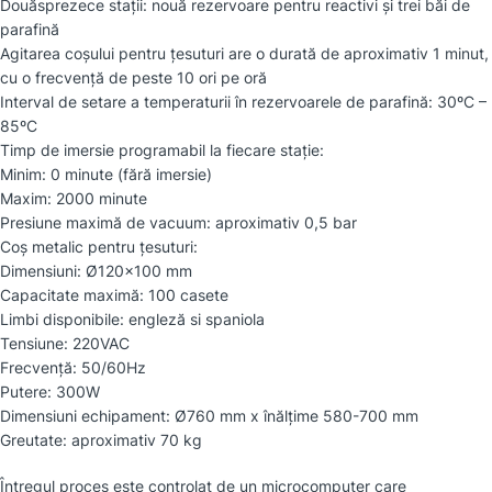
Douăsprezece stații: nouă rezervoare pentru reactivi și trei băi de
parafină
Agitarea coșului pentru țesuturi are o durată de aproximativ 1 minut,
cu o frecvență de peste 10 ori pe oră
Interval de setare a temperaturii în rezervoarele de parafină: 30ºC –
85ºC
Timp de imersie programabil la fiecare stație:
Minim: 0 minute (fără imersie)
Maxim: 2000 minute
Presiune maximă de vacuum: aproximativ 0,5 bar
Coș metalic pentru țesuturi:
Dimensiuni: Ø120×100 mm
Capacitate maximă: 100 casete
Limbi disponibile: engleză si spaniola
Tensiune: 220VAC
Frecvență: 50/60Hz
Putere: 300W
Dimensiuni echipament: Ø760 mm x înălțime 580-700 mm
Greutate: aproximativ 70 kg
Întregul proces este controlat de un microcomputer care