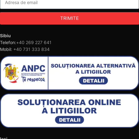
TRIMITE
Sibiu
Telefon:
+40 269 227 641
Mobil:
+40 731 333 834
Iasi