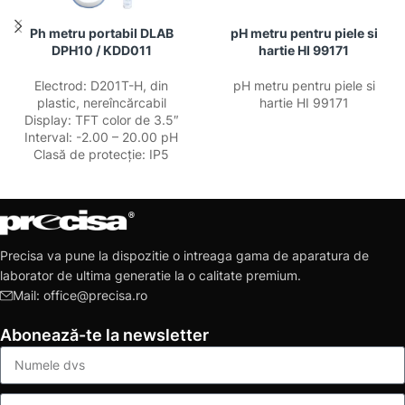
Ph metru portabil DLAB
pH metru pentru piele si
DPH10 / KDD011
hartie HI 99171
Electrod: D201T-H, din
pH metru pentru piele si
plastic, nereîncărcabil
hartie HI 99171
Display: TFT color de 3.5″
Interval: -2.00 – 20.00 pH
Clasă de protecție: IP5
Precisa va pune la dispozitie o intreaga gama de aparatura de
laborator de ultima generatie la o calitate premium.
Mail: office@precisa.ro
Abonează-te la newsletter