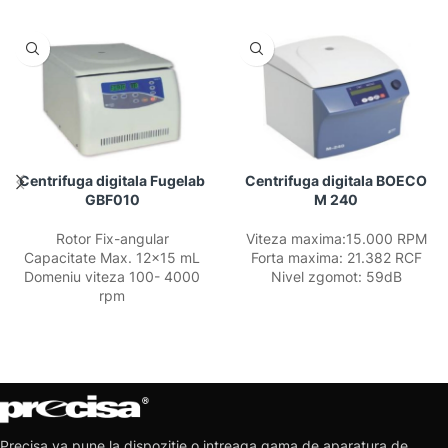
Centrifuga digitala Fugelab
Centrifuga digitala BOECO
GBF010
M 240
Rotor Fix-angular
Viteza maxima:15.000 RPM
Capacitate Max. 12×15 mL
Forta maxima: 21.382 RCF
Domeniu viteza 100- 4000
Nivel zgomot: 59dB
rpm
Precisa va pune la dispozitie o intreaga gama de aparatura de