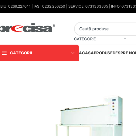
IBIU: 0269.227641 | IASI: 0232.256250 | SERVICE: 0731333835 | INFO: 07313
CATEGORIE
CATEGORII
ACASA
PRODUSE
DESPRE NO