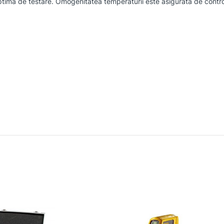
ima de testare. Omogenitatea temperaturii este asigurata de controler