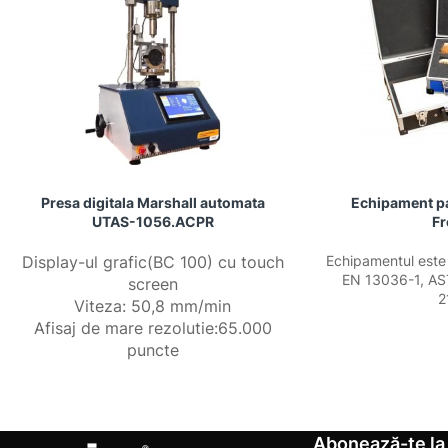
Presa digitala Marshall automata
Echipament pa
UTAS-1056.ACPR
F
Display-ul grafic(BC 100) cu touch
Echipamentul este
EN 13036-1, AS
screen
2
Viteza: 50,8 mm/min
Afisaj de mare rezolutie:65.000
puncte
Abonează-te la