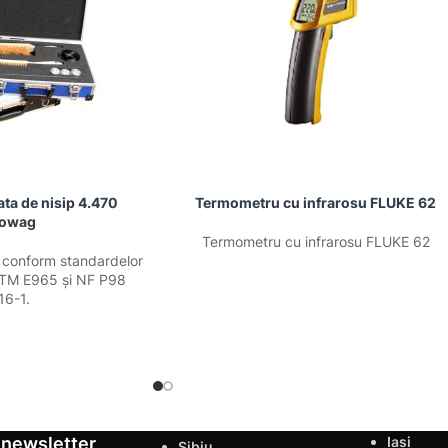
ta de nisip 4.470
Termometru cu infrarosu FLUKE 62
rowag
Termometru cu infrarosu FLUKE 62
 conform standardelor
TM E965 și NF P98
16-1.
 newsletter
Iasi
Sibiu