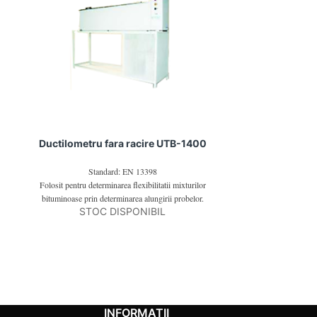
Ductilometru fara racire UTB-1400
Centrifuga de
Standard: EN 13398
Capacita
Folosit pentru determinarea flexibilitatii mixturilor
Viteza variab
bituminoase prin determinarea alungirii probelor.
STOC DISPONIBIL
Alimentare
INFORMAȚII