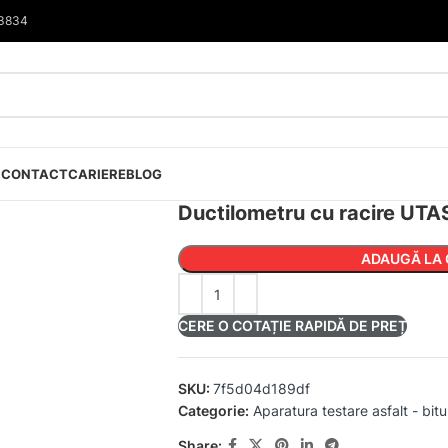
33834
I
CONTACT
CARIERE
BLOG
Ductilometru cu racire UT
ADAUGĂ LA 
CERE O COTAȚIE RAPIDĂ DE PREȚ
SKU:
7f5d04d189df
Categorie:
Aparatura testare asfalt - bit
Share: