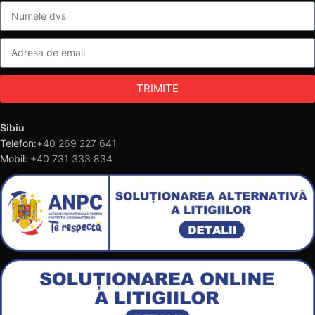
TRIMITE
Sibiu
Telefon:
+40 269 227 641
Mobil:
+40 731 333 834