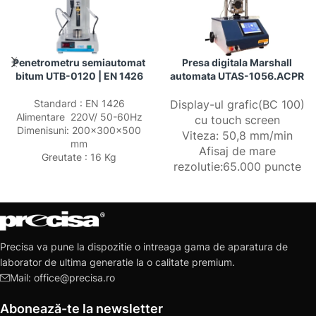
Penetrometru semiautomat
Presa digitala Marshall
bitum UTB-0120 | EN 1426
automata UTAS-1056.ACPR
Standard : EN 1426
Display-ul grafic(BC 100)
Alimentare 220V/ 50-60Hz
cu touch screen
Dimenisuni: 200x300x500
Viteza: 50,8 mm/min
mm
Afisaj de mare
Greutate : 16 Kg
rezolutie:65.000 puncte
Precisa va pune la dispozitie o intreaga gama de aparatura de
laborator de ultima generatie la o calitate premium.
Mail: office@precisa.ro
Abonează-te la newsletter