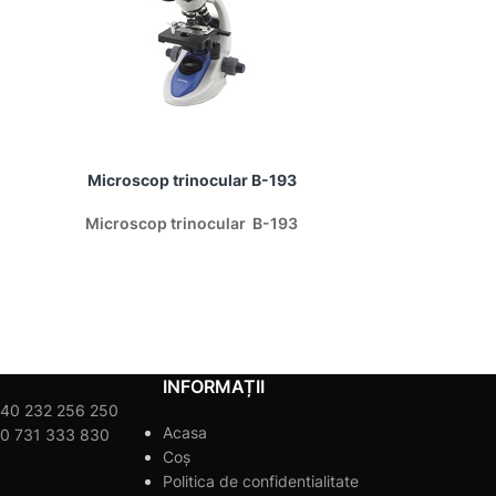
Microscop trinocular B-193
Microscop tri
Microscop trinocular B-193
Microscop tri
INFORMAȚII
40 232 256 250
Acasa
0 731 333 830
Coș
Politica de confidentialitate