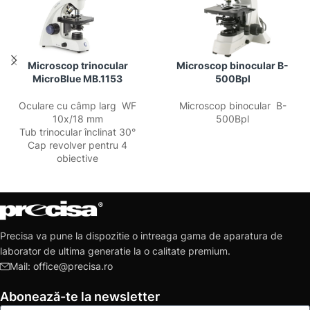
Microscop trinocular
Microscop binocular B-
MicroBlue MB.1153
500Bpl
Oculare cu câmp larg WF
Microscop binocular B-
10x/18 mm
500Bpl
Tub trinocular înclinat 30°
Cap revolver pentru 4
obiective
Precisa va pune la dispozitie o intreaga gama de aparatura de
laborator de ultima generatie la o calitate premium.
Mail: office@precisa.ro
Abonează-te la newsletter