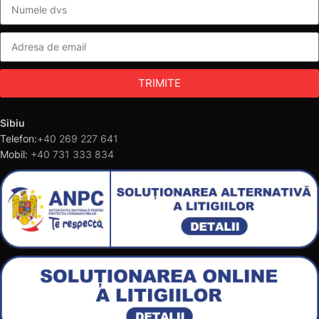
TRIMITE
Sibiu
Telefon:
+40 269 227 641
Mobil:
+40 731 333 834