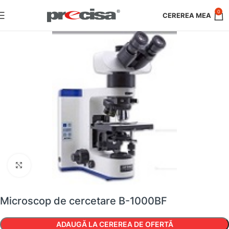
0
Faceți clic pentru a mări
Microscop de cercetare B-1000BF
ADAUGĂ LA CEREREA DE OFERTĂ