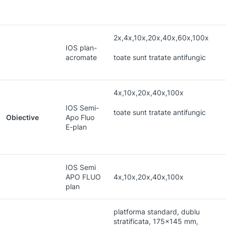
2x,4x,10x,20x,40x,60x,100x
IOS plan-
acromate
toate sunt tratate antifungic
4x,10x,20x,40x,100x
IOS Semi-
toate sunt tratate antifungic
Obiective
Apo Fluo
E-plan
IOS Semi
APO FLUO
4x,10x,20x,40x,100x
plan
platforma standard, dublu
stratificata, 175×145 mm,