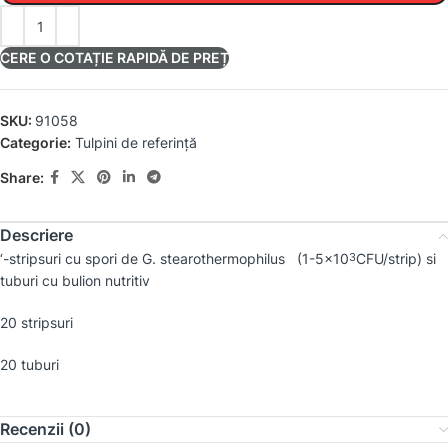
CERE O COTAȚIE RAPIDĂ DE PREȚ
SKU:
91058
Categorie:
Tulpini de referință
Share:
Descriere
‘-stripsuri cu spori de
G. stearothermophilus
(1-5×10
CFU/strip) si
3
tuburi cu bulion nutritiv
20 stripsuri
20 tuburi
Recenzii (0)