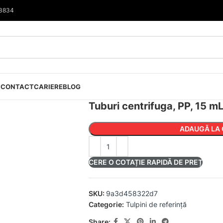
33834
I
CONTACT
CARIERE
BLOG
Tuburi centrifuga, PP, 15 m
ADAUGĂ LA 
CERE O COTAȚIE RAPIDĂ DE PREȚ
SKU:
9a3d458322d7
Categorie:
Tulpini de referință
Share: