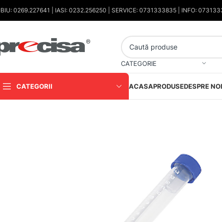
IBIU: 0269.227641 | IASI: 0232.256250 | SERVICE: 0731333835 | INFO: 07313
CATEGORIE
CATEGORII
ACASA
PRODUSE
DESPRE NO