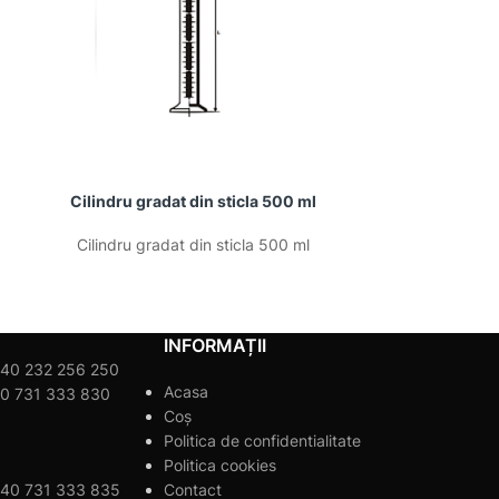
Cilindru gradat din sticla 500 ml
Microbala
Cilindru gradat din sticla 500 ml
Microbala
INFORMAȚII
40 232 256 250
Acasa
0 731 333 830
Coș
Politica de confidentialitate
Politica cookies
40 731 333 835
Contact