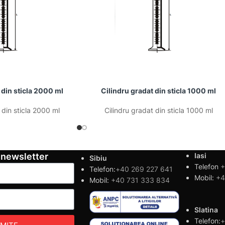
 din sticla 2000 ml
Cilindru gradat din sticla 1000 ml
 din sticla 2000 ml
Cilindru gradat din sticla 1000 ml
 newsletter
Iasi
Sibiu
Telefon
+
Telefon:
+40 269 227 641
Mobil:
+4
Mobil:
+40 731 333 834
Slatina
Telefon:
+