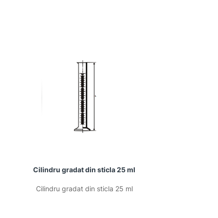
Cilindru gradat din sticla 25 ml
Microbala
Cilindru gradat din sticla 25 ml
Microbala