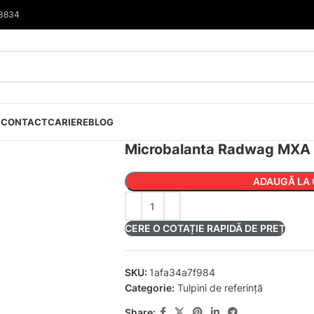
33834
I
CONTACT
CARIERE
BLOG
Microbalanta Radwag MXA 
ADAUGĂ LA 
CERE O COTAȚIE RAPIDĂ DE PREȚ
SKU:
1afa34a7f984
Categorie:
Tulpini de referință
Share: