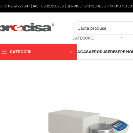
IBIU: 0269.227641 | IASI: 0232.256250 | SERVICE: 0731333835 | INFO: 07313
CATEGORIE
CATEGORII
ACASA
PRODUSE
DESPRE NO