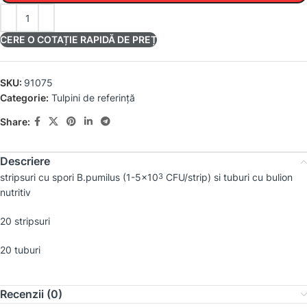
CERE O COTAȚIE RAPIDĂ DE PREȚ
SKU:
91075
Categorie:
Tulpini de referință
Share:
Descriere
stripsuri cu spori
B.pumilus
(1-5×10
CFU/strip) si tuburi cu bulion
3
nutritiv
20 stripsuri
20 tuburi
Recenzii (0)