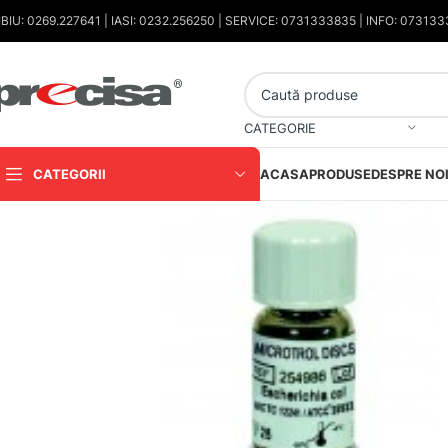
IBIU: 0269.227641 | IASI: 0232.256250 | SERVICE: 0731333835 | INFO: 07313
CATEGORIE
CATEGORII
ACASA
PRODUSE
DESPRE NO