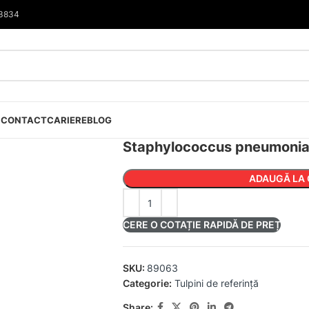
33834
I
CONTACT
CARIERE
BLOG
Staphylococcus pneumoni
ADAUGĂ LA 
CERE O COTAȚIE RAPIDĂ DE PREȚ
SKU:
89063
Categorie:
Tulpini de referință
Share: