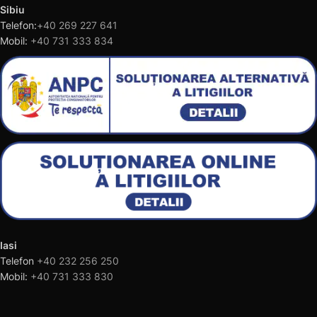
Sibiu
Telefon:
+40 269 227 641
Mobil:
+40 731 333 834
Iasi
Telefon
+40 232 256 250
Mobil:
+40 731 333 830