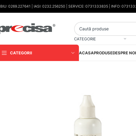
IBIU: 0269.227641 | IASI: 0232.256250 | SERVICE: 0731333835 | INFO: 07313
CATEGORIE
CATEGORII
ACASA
PRODUSE
DESPRE NO