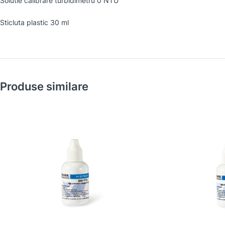
Solutie calibrare turbidimetru 0 NTU
Sticluta plastic 30 ml
Produse similare