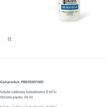
Faceți clic pentru a mări
Cod produs: PRE05051001
Solutie calibrare turbidimetru 0 NTU
Sticluta plastic 30 ml