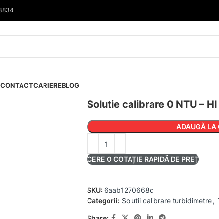
33834
I
CONTACT
CARIERE
BLOG
Solutie calibrare 0 NTU – H
ADAUGĂ LA 
CERE O COTAȚIE RAPIDĂ DE PREȚ
SKU:
6aab1270668d
Categorii:
Solutii calibrare turbidimetre
,
Share: