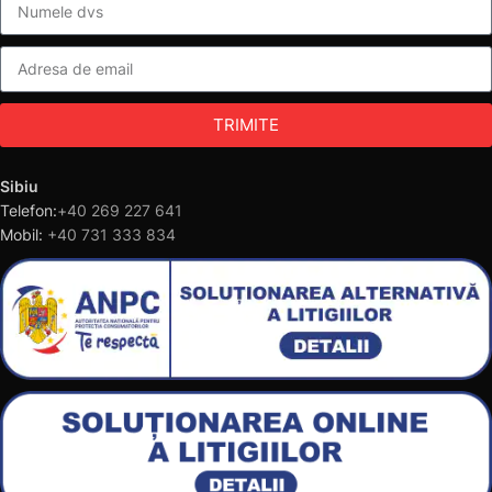
TRIMITE
Sibiu
Telefon:
+40 269 227 641
Mobil:
+40 731 333 834