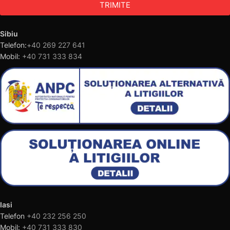
TRIMITE
Sibiu
Telefon:
+40 269 227 641
Mobil:
+40 731 333 834
Iasi
Telefon
+40 232 256 250
Mobil:
+40 731 333 830