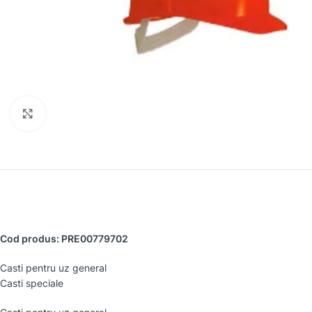
Faceți clic pentru a mări
Cod produs: PRE00779702
Casti pentru uz general
Casti speciale