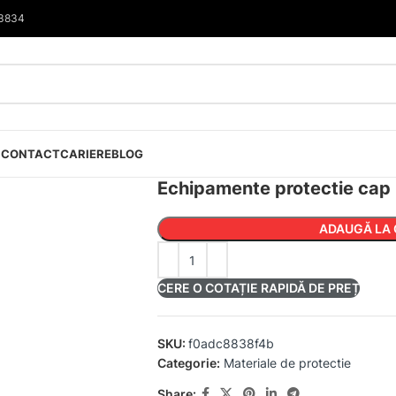
33834
I
CONTACT
CARIERE
BLOG
Echipamente protectie cap
ADAUGĂ LA 
CERE O COTAȚIE RAPIDĂ DE PREȚ
SKU:
f0adc8838f4b
Categorie:
Materiale de protectie
Share: