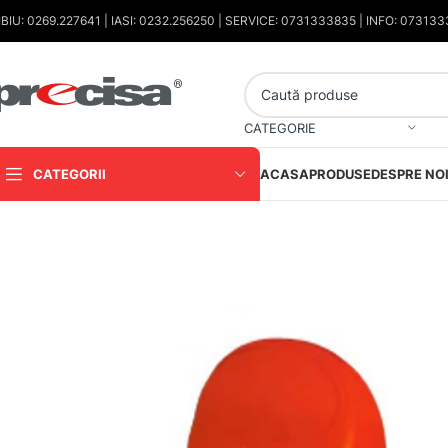
IBIU: 0269.227641 | IASI: 0232.256250 | SERVICE: 0731333835 | INFO: 07313
CATEGORIE
CATEGORII
ACASA
PRODUSE
DESPRE NO