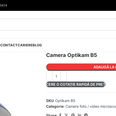
33834
I
CONTACT
CARIERE
BLOG
Camera Optikam B5
ADAUGĂ LA 
CERE O COTAȚIE RAPIDĂ DE PREȚ
SKU:
Optikam B5
Categorie:
Camere foto / video microsc
Share: