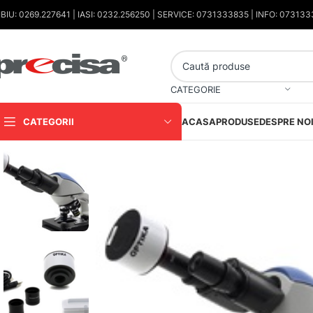
IBIU: 0269.227641 | IASI: 0232.256250 | SERVICE: 0731333835 | INFO: 07313
CATEGORIE
CATEGORII
ACASA
PRODUSE
DESPRE NO