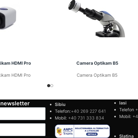
ikam HDMI Pro
Camera Optikam B5
ikam HDMI Pro
Camera Optikam B5
 newsletter
Iasi
Sibiu
Telefon
+
Telefon:
+40 269 227 641
Mobil:
+4
Mobil:
+40 731 333 834
Slatina