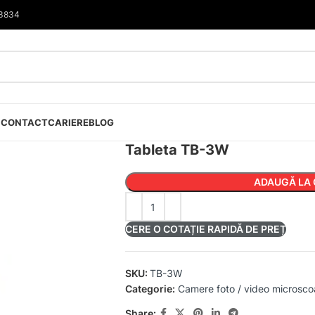
33834
I
CONTACT
CARIERE
BLOG
Tableta TB-3W
ADAUGĂ LA 
CERE O COTAȚIE RAPIDĂ DE PREȚ
SKU:
TB-3W
Categorie:
Camere foto / video microsc
Share: