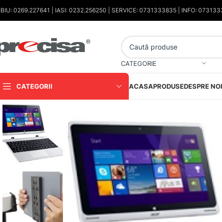
IBIU: 0269.227641 | IASI: 0232.256250 | SERVICE: 0731333835 | INFO: 07313
CATEGORIE
CATEGORII
ACASA
PRODUSE
DESPRE NO