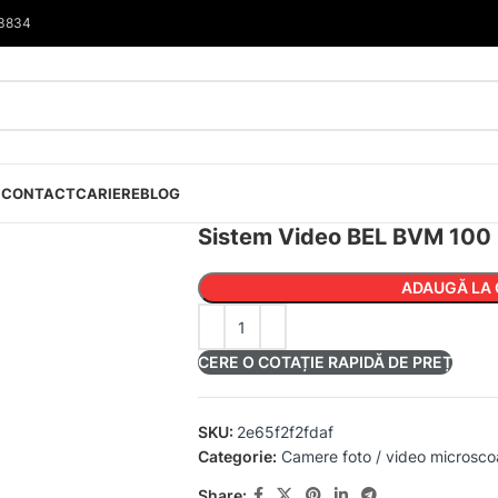
33834
I
CONTACT
CARIERE
BLOG
Sistem Video BEL BVM 100
ADAUGĂ LA 
CERE O COTAȚIE RAPIDĂ DE PREȚ
SKU:
2e65f2f2fdaf
Categorie:
Camere foto / video microsc
Share: