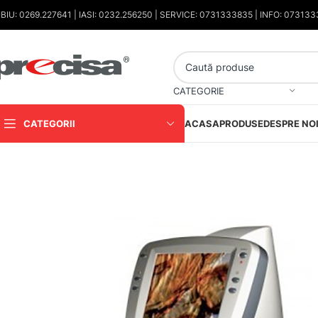
IBIU: 0269.227641 | IASI: 0232.256250 | SERVICE: 0731333835 | INFO: 07313
CATEGORIE
CATEGORII
ACASA
PRODUSE
DESPRE NO