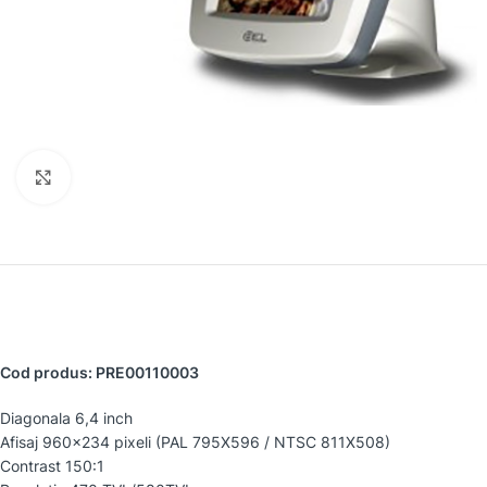
Faceți clic pentru a mări
Cod produs: PRE00110003
Diagonala 6,4 inch
Afisaj 960×234 pixeli (PAL 795X596 / NTSC 811X508)
Contrast 150:1