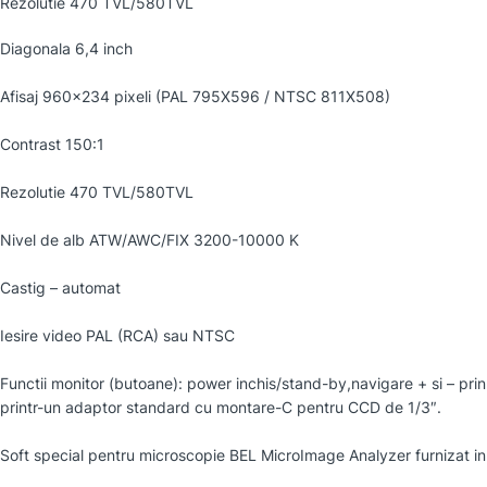
Rezolutie 470 TVL/580TVL
Diagonala 6,4 inch
Afisaj 960×234 pixeli (PAL 795X596 / NTSC 811X508)
Contrast 150:1
Rezolutie 470 TVL/580TVL
Nivel de alb ATW/AWC/FIX 3200-10000 K
Castig – automat
Iesire video PAL (RCA) sau NTSC
Functii monitor (butoane): power inchis/stand-by,navigare + si – prin m
printr-un adaptor standard cu montare-C pentru CCD de 1/3″.
Soft special pentru microscopie BEL MicroImage Analyzer furnizat in p