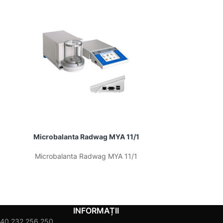
Microbalanta Radwag MYA 11/1
Microbala
Microbalanta Radwag MYA 11/1
Microbala
INFORMAȚII
40 232 256 250