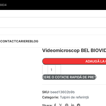
33834
I
CONTACT
CARIERE
BLOG
Videomicroscop BEL BIOVI
ADAUGĂ LA 
CERE O COTAȚIE RAPIDĂ DE PREȚ
SKU:
beed13602b9b
Categorie:
Tulpini de referință
Share: