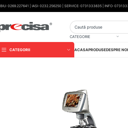
IBIU: 0269.227641 | IASI: 0232.256250 | SERVICE: 0731333835 | INFO: 07313
CATEGORIE
CATEGORII
ACASA
PRODUSE
DESPRE NO