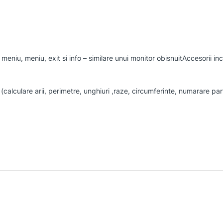
eniu, meniu, exit si info – similare unui monitor obisnuitAccesorii incl
calculare arii, perimetre, unghiuri ,raze, circumferinte, numarare par