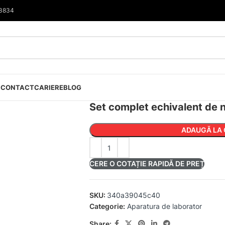
33834
I
CONTACT
CARIERE
BLOG
Set complet echivalent de
ADAUGĂ LA 
CERE O COTAȚIE RAPIDĂ DE PREȚ
SKU:
340a39045c40
Categorie:
Aparatura de laborator
Share: