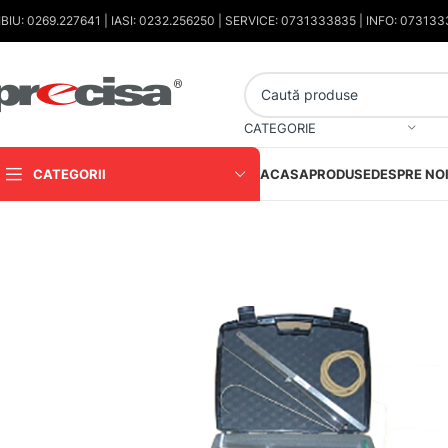
IBIU: 0269.227641 | IASI: 0232.256250 | SERVICE: 0731333835 | INFO: 07313
CATEGORIE
CATEGORII
ACASA
PRODUSE
DESPRE NO