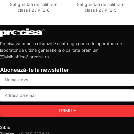
Set greutati de calibrare
Set greutati de calibrare
clasa F2 / KF2-6
clasa F2 / KF2-5
Precisa va pune la dispozitie o intreaga gama de aparatura de
laborator de ultima generatie la o calitate premium.
Mail: office@precisa.ro
Abonează-te la newsletter
TRIMITE
Sibiu
Telefon:
+40 269 227 641