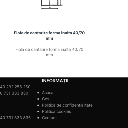
Fiola de cantarire forma inalta 40/70
Fiola de cant
mm
m
Fiola de cantarire forma inalta 40/70
Fiola de cant
mm
INFORMAȚII
40 232 256 250
Acasa
0 731 333 830
Coș
Politica de confidentialitate
Politica cookies
40 731 333 835
Contact