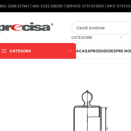
IBIU: 0269.227641 | IASI: 0232.256250 | SERVICE: 0731333835 | INFO: 07313
CATEGORIE
CATEGORII
ACASA
PRODUSE
DESPRE NO