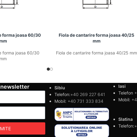
re forma joasa 60/30
Fiola de cantarire forma joasa 40/25
mm
mm
re forma joasa 60/30
Fiola de cantarire forma joasa 40/25 m
mm
 newsletter
Iasi
Sibiu
Telefon
+
Telefon:
+40 269 227 641
Mobil:
+4
Mobil:
+40 731 333 834
Slatina
Telefon:
+
IMITE