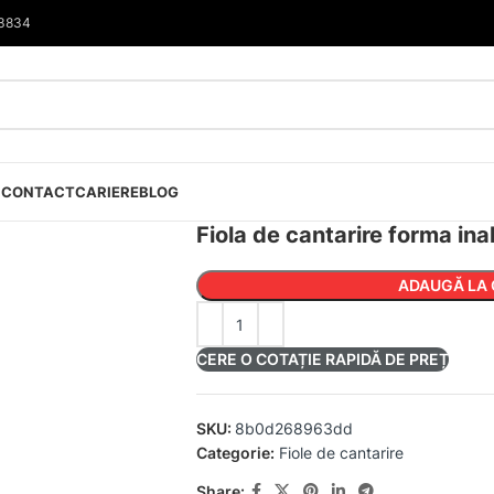
33834
I
CONTACT
CARIERE
BLOG
Fiola de cantarire forma in
ADAUGĂ LA 
CERE O COTAȚIE RAPIDĂ DE PREȚ
SKU:
8b0d268963dd
Categorie:
Fiole de cantarire
Share: