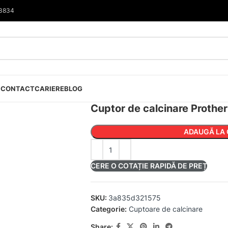
33834
I
CONTACT
CARIERE
BLOG
Cuptor de calcinare Proth
ADAUGĂ LA 
CERE O COTAȚIE RAPIDĂ DE PREȚ
SKU:
3a835d321575
Categorie:
Cuptoare de calcinare
Share: