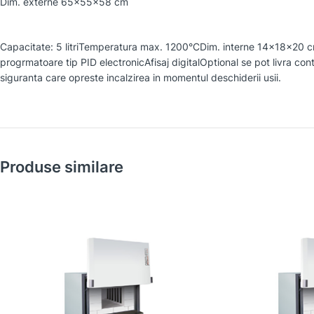
Dim. externe 65x55x58 cm
Capacitate: 5 litriTemperatura max. 1200°CDim. interne 14x18x20 
progrmatoare tip PID electronicAfisaj digitalOptional se pot livra co
siguranta care opreste incalzirea in momentul deschiderii usii.
Produse similare