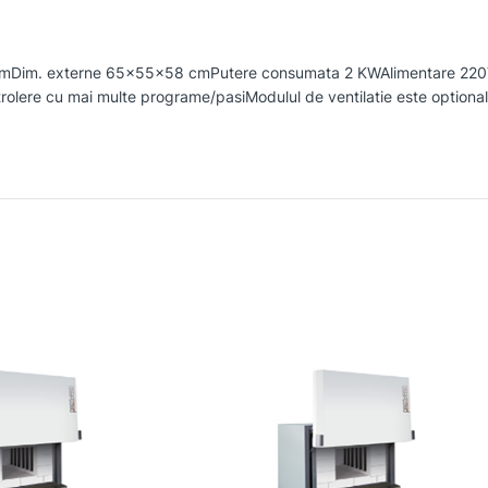
cmDim. externe 65x55x58 cmPutere consumata 2 KWAlimentare 220V C
ntrolere cu mai multe programe/pasiModulul de ventilatie este optiona