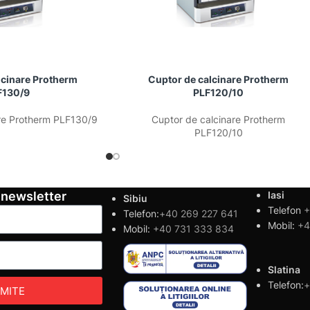
lcinare Protherm
Cuptor de calcinare Protherm
F130/9
PLF120/10
re Protherm PLF130/9
Cuptor de calcinare Protherm
PLF120/10
 newsletter
Iasi
Sibiu
Telefon
+
Telefon:
+40 269 227 641
Mobil:
+4
Mobil:
+40 731 333 834
Slatina
Telefon:
+
IMITE