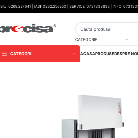
IBIU: 0269.227641 | IASI: 0232.256250 | SERVICE: 0731333835 | INFO: 07313
CATEGORIE
CATEGORII
ACASA
PRODUSE
DESPRE NO