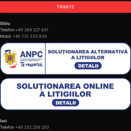
TRIMITE
Sibiu
Telefon:
+40 269 227 641
Mobil:
+40 731 333 834
Iasi
Telefon
+40 232 256 250