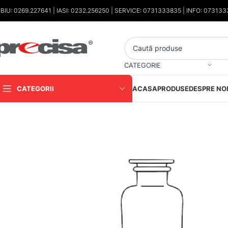
IBIU: 0269.227641 | IASI: 0232.256250 | SERVICE: 0731333835 | INFO: 07313
CATEGORIE
CATEGORII
ACASA
PRODUSE
DESPRE NO