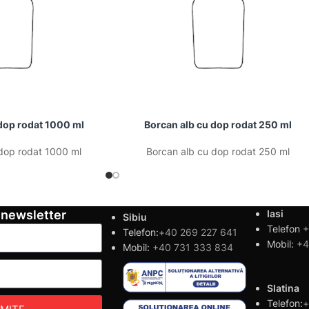
dop rodat 1000 ml
Borcan alb cu dop rodat 250 ml
dop rodat 1000 ml
Borcan alb cu dop rodat 250 ml
 newsletter
Iasi
Sibiu
Telefon
+
Telefon:
+40 269 227 641
Mobil:
+4
Mobil:
+40 731 333 834
Slatina
Telefon:
+