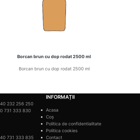
Borcan brun cu dop rodat 2500 ml
Borcan brun
Borcan brun cu dop rodat 2500 ml
Borcan brun
INFORMAȚII
40 232 256 250
Acasa
0 731 333 830
Coș
Politica de confidentialitate
Politica cookies
40 731 333 835
Contact