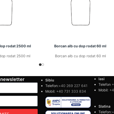
dop rodat 2500 ml
Borcan alb cu dop rodat 60 ml
dop rodat 2500 ml
Borcan alb cu dop rodat 60 ml
 newsletter
Iasi
Sibiu
Telefon
+
Telefon:
+40 269 227 641
Mobil:
+4
Mobil:
+40 731 333 834
Slatina
Telefon:
+