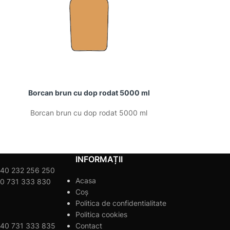
Borcan brun cu dop rodat 5000 ml
Borcan brun
Borcan brun cu dop rodat 5000 ml
Borcan brun
INFORMAȚII
40 232 256 250
Acasa
0 731 333 830
Coș
Politica de confidentialitate
Politica cookies
40 731 333 835
Contact