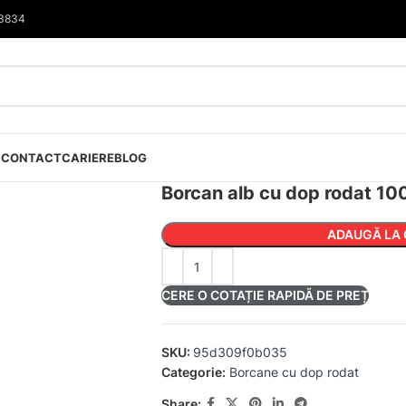
33834
I
CONTACT
CARIERE
BLOG
Borcan alb cu dop rodat 10
ADAUGĂ LA 
CERE O COTAȚIE RAPIDĂ DE PREȚ
SKU:
95d309f0b035
Categorie:
Borcane cu dop rodat
Share: