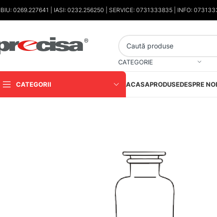
IBIU: 0269.227641 | IASI: 0232.256250 | SERVICE: 0731333835 | INFO: 07313
CATEGORIE
CATEGORII
ACASA
PRODUSE
DESPRE NO