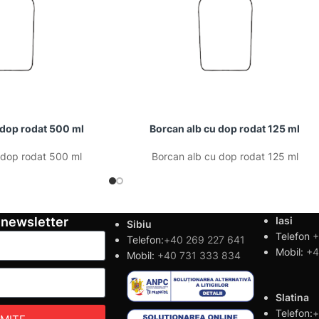
 dop rodat 500 ml
Borcan alb cu dop rodat 125 ml
 dop rodat 500 ml
Borcan alb cu dop rodat 125 ml
 newsletter
Iasi
Sibiu
Telefon
+
Telefon:
+40 269 227 641
Mobil:
+4
Mobil:
+40 731 333 834
Slatina
Telefon:
+