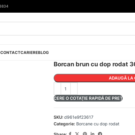
33834
I
CONTACT
CARIERE
BLOG
Borcan brun cu dop rodat 3
ADAUGĂ LA 
CERE O COTAȚIE RAPIDĂ DE PREȚ
SKU:
d961e9f23617
Categorie:
Borcane cu dop rodat
Share: