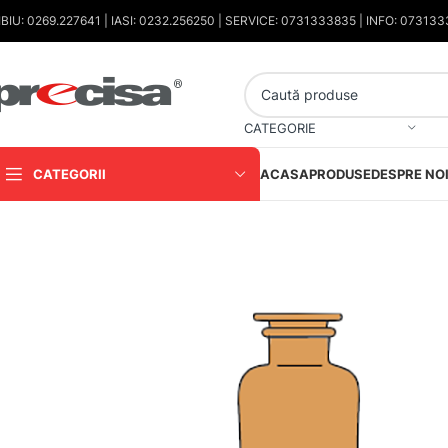
IBIU: 0269.227641 | IASI: 0232.256250 | SERVICE: 0731333835 | INFO: 07313
CATEGORIE
CATEGORII
ACASA
PRODUSE
DESPRE NO