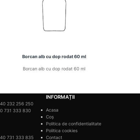
Borcan alb cu dop rodat 60 ml
Borcan brun
Borcan alb cu dop rodat 60 ml
Borcan brun
INFORMAȚII
40 232 256 250
Acasa
0 731 333 830
Coș
Politica de confidentialitate
Politica cookies
40 731 333 835
Contact