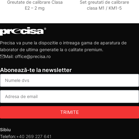
Greutate de calibrare Clasa
Set greutati de calibrare
E2 – 2 mg
clasa M1 / KM1-5
Precisa va pune la dispozitie o intreaga gama de aparatura de
laborator de ultima generatie la o calitate premium.
Mail: office@precisa.ro
Abonează-te la newsletter
TRIMITE
Sibiu
Telefon:
+40 269 227 641