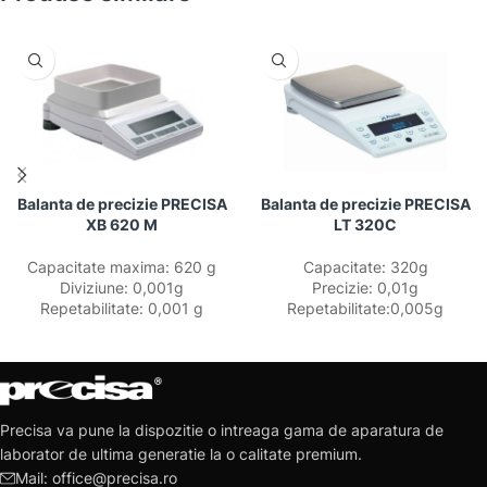
Balanta de precizie PRECISA
Balanta de precizie PRECISA
XB 620 M
LT 320C
Capacitate maxima: 620 g
Capacitate: 320g
Diviziune: 0,001g
Precizie: 0,01g
Repetabilitate: 0,001 g
Repetabilitate:0,005g
Precisa va pune la dispozitie o intreaga gama de aparatura de
laborator de ultima generatie la o calitate premium.
Mail: office@precisa.ro