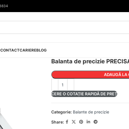
33834
I
CONTACT
CARIERE
BLOG
Balanta de precizie PRECI
ADAUGĂ LA 
CERE O COTAȚIE RAPIDĂ DE PREȚ
Categorie:
Balante de precizie
Share: