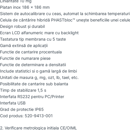
Liniaritate 10 mg
Platan inox 186 x 186 mm
Sistem de autocalibrare cu ceas, automat la schimbarea temperaturii 
Celula de cântărire hibridă PHASTbloc™ unește beneficiile unei celule
Design robust și durabil
Ecran LCD alfanumeric mare cu backlight
Tastatura tip membrana cu 5 taste
Gamă extinsă de aplicații
Functie de cantarire procentuala
Functie de numarare piese
Functie de determinare a densitatii
Include statistici si o gamă largă de limbi
Unitati de masura g, mg, ozt, lb, tael, etc.
Posibilitate de cantarire sub balanta
Timp de stabilizare 1,5 s
Interfata RS232 pentru PC/Printer
Interfata USB
Grad de protectie IP65
Cod produs: 520-9413-001
2. Verificare metrologica initiala CE/OIML