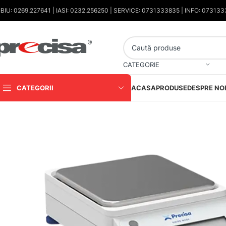
IBIU: 0269.227641 | IASI: 0232.256250 | SERVICE: 0731333835 | INFO: 07313
CATEGORIE
CATEGORII
ACASA
PRODUSE
DESPRE NO