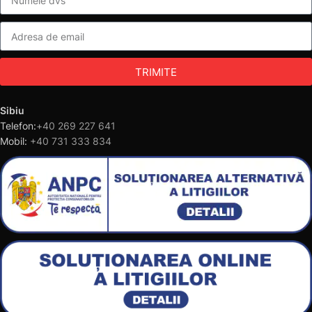
TRIMITE
Sibiu
Telefon:
+40 269 227 641
Mobil:
+40 731 333 834