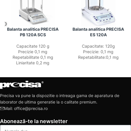
Balanta analitica PRECISA
Balanta analitica PRECISA
PB 120A SCS
ES 120A
Capacitate 120 g
Capacitate: 120g
Precizie 0,1 mg
Precizie: 0,1 mg
Repetabilitate 0,1 mg
Repetabilitate:0,1 mg
Liniaritate 0,2 mg
Precisa va pune la dispozitie o intreaga gama de aparatura de
laborator de ultima generatie la o calitate premium.
Mail: office@precisa.ro
Abonează-te la newsletter