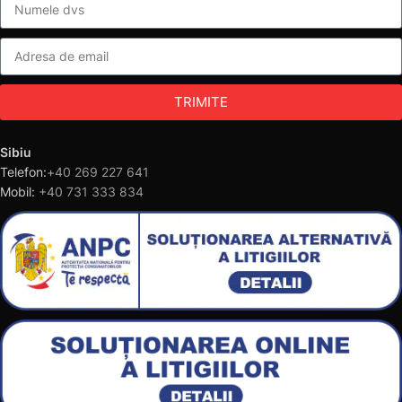
TRIMITE
Sibiu
Telefon:
+40 269 227 641
Mobil:
+40 731 333 834